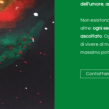
dell'umore
,
a
Non esistono
altre:
ogni se
ascoltato
. O
di vivere al 
massimo pot
Contattam