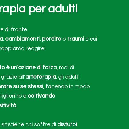
rapia per adulti
ne di fronte
à
,
cambiamenti
,
perdite
o t
raumi
a cui
sappiamo reagire.
to
è un’azione di forza
, mai di
grazie all'
arteterapia
, gli adulti
orare su se stessi
, facendo in modo
igliorino e
coltivando
itività
.
 sostiene chi soffre di
disturbi