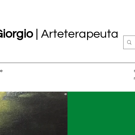
Giorgio
| Arteterapeuta
te