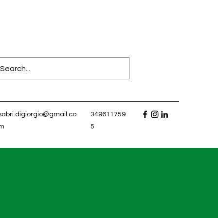
sabri.digiorgio@gmail.co
349611759
m
5