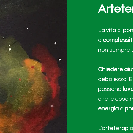
Artete
La vita ci po
a
complessit
non sempre 
Chiedere aiu
debolezza. E 
possono
lav
che le cose m
energia
e
pos
L'arteterapia