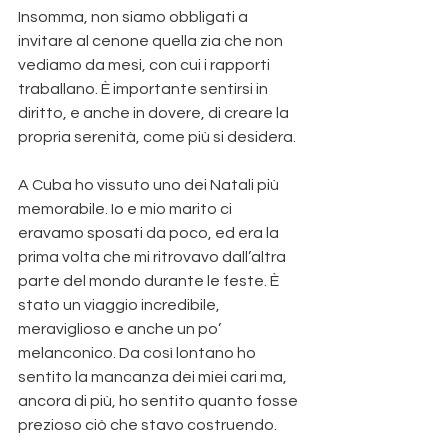
Insomma, non siamo obbligati a 
invitare al cenone quella zia che non 
vediamo da mesi, con cui i rapporti 
traballano. È importante sentirsi in 
diritto, e anche in dovere, di creare la 
propria serenità, come più si desidera.
A Cuba ho vissuto uno dei Natali più 
memorabile. Io e mio marito ci 
eravamo sposati da poco, ed era la 
prima volta che mi ritrovavo dall’altra 
parte del mondo durante le feste. È 
stato un viaggio incredibile, 
meraviglioso e anche un po’ 
melanconico. Da così lontano ho 
sentito la mancanza dei miei cari ma, 
ancora di più, ho sentito quanto fosse 
prezioso ciò che stavo costruendo.