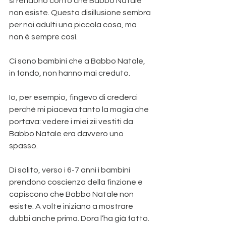
si rendono conto che Babbo Natale 
non esiste. Questa disillusione sembra 
per noi adulti una piccola cosa, ma 
non è sempre così.
Ci
 sono bambini che a Babbo Natale, 
in fondo, non hanno mai creduto.
Io, per esempio, fingevo di crederci 
perché mi piaceva tanto la magia che 
portava: vedere i miei zii vestiti da 
Babbo Natale era davvero uno 
spasso.
Di solito, verso i 6-7 anni i bambini 
prendono coscienza della finzione e 
capiscono che Babbo Natale non 
esiste. A volte iniziano a mostrare 
dubbi anche prima. Dora l’ha già fatto.