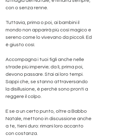
la magia del Natale, e rimarrà sempre, 
con o senza renne.
Tuttavia, prima o poi, ai bambini il 
mondo non apparirà più così magico e 
sereno come lo vivevano da piccoli. Ed 
è giusto così.
Accompagna i tuoi figli anche nelle 
strade più impervie; da lì, prima poi, 
devono passare. Stai ai loro tempi. 
Sappi che, se stanno attraversando 
la disillusione, è perché sono pronti a 
reggere il colpo.
E se a un certo punto, oltre a Babbo 
Natale, mettono in discussione anche 
a te, tieni duro: rimani loro accanto 
con costanza.