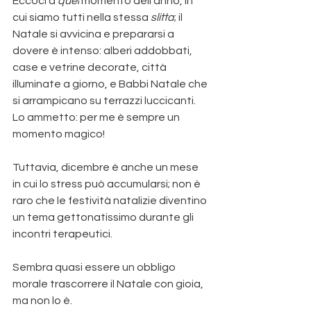
Eccoci a 
quel
 momento dell’anno, in 
cui siamo tutti nella stessa 
slitta
; il 
Natale si avvicina e prepararsi a 
dovere è intenso: alberi addobbati, 
case e vetrine decorate, città 
illuminate a giorno, e Babbi Natale che 
si arrampicano su terrazzi luccicanti. 
Lo ammetto: per me è sempre un 
momento magico!
Tuttavia, dicembre è anche un mese 
in cui lo stress può accumularsi; non è 
raro che le festività natalizie diventino 
un tema gettonatissimo durante gli 
incontri terapeutici.
Sembra quasi essere un obbligo 
morale trascorrere il Natale con gioia, 
ma non lo è.