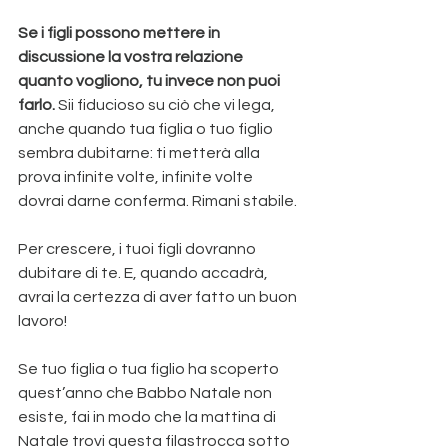
Se i figli possono mettere in 
discussione la vostra relazione 
quanto vogliono, tu invece non puoi 
farlo.
 Sii fiducioso su ciò che vi lega, 
anche quando tua figlia o tuo figlio 
sembra dubitarne: ti metterà alla 
prova infinite volte, infinite volte 
dovrai darne conferma. Rimani stabile.
Per crescere, i tuoi figli dovranno 
dubitare di te. E, quando accadrà, 
avrai la certezza di aver fatto un buon 
lavoro!
Se tuo figlia o tua figlio ha scoperto 
quest’anno che Babbo Natale non 
esiste, fai in modo che la mattina di 
Natale trovi questa filastrocca sotto 