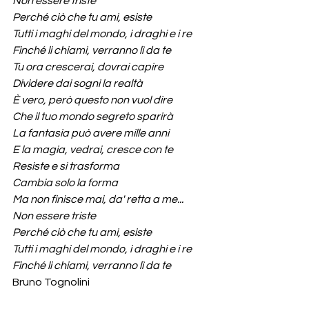
Non essere triste
Perché ciò che tu ami, esiste
Tutti i maghi del mondo, i draghi e i re
Finché li chiami, verranno lì da te
Tu ora crescerai, dovrai capire
Dividere dai sogni la realtà
È vero, però questo non vuol dire
Che il tuo mondo segreto sparirà
La fantasia può avere mille anni
E la magia, vedrai, cresce con te
Resiste e si trasforma
Cambia solo la forma
Ma non finisce mai, da' retta a me...
Non essere triste
Perché ciò che tu ami, esiste
Tutti i maghi del mondo, i draghi e i re
Finché li chiami, verranno lì da te
Bruno Tognolini