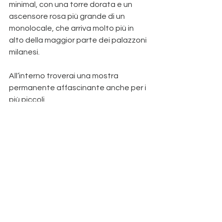
minimal, con una torre dorata e un 
ascensore rosa più grande di un 
monolocale, che arriva molto più in 
alto della maggior parte dei palazzoni 
milanesi.
All’interno troverai una mostra 
permanente affascinante anche per i 
più piccoli.
Al nono piano un tunnel nero ti 
condurrà in una sala onirica, con 
funghi enormi danzanti appesi a terra 
e al soffitto. La luce alla fine del tunnel 
è, in questo caso, abbagliante.
Scendendo troverai altre meraviglie, 
tra cui Tulips di 
Jeff Koons
 e un’intera 
stanza dedicata alle piccole opere di 